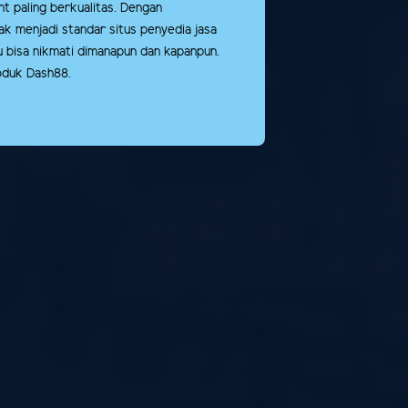
t paling berkualitas. Dengan
k menjadi standar situs penyedia jasa
mu bisa nikmati dimanapun dan kapanpun.
oduk Dash88.