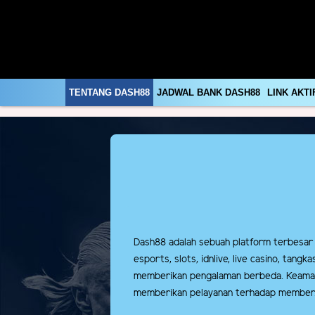
TENTANG DASH88
JADWAL BANK DASH88
LINK AKTI
Dash88 adalah sebuah platform terbesar p
esports, slots, idnlive, live casino, ta
memberikan pengalaman berbeda. Keamana
memberikan pelayanan terhadap member