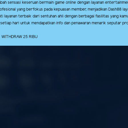
bah sensasi keseruan bermain game online dengan layanan entertainmen
rofesional yang berfokus pada kepuasan member, menjadikan Dash88 laya
ati layanan terbaik dari sentuhan ahli dengan berbagai fasilitas yang ka
 setiap hari untuk mendapatkan info dan penawaran menarik seputar pr
N WITHDRAW 25 RIBU